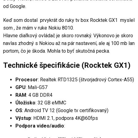
od Google.
Keď som dostal prvykrát do ruky tv box Rocktek GX1 myslel
som , že mám v ruke Nokiu 8010.
Hlavne diaľkový ovládač je skoro rovnaký. Výkonovo je skoro
navlas zhodný s Nokiou až na pár nastavení, ale aj 100 mb lan
portom, čo je škoda. Mohla to byť skutočná pecka.
Technické špecifikácie (Rocktek GX1)
Procesor
: Realtek RTD1325 (štvorjadrový Cortex-A55)
GPU
: Mali-G57
RAM
: 4 GB DDR4
Úložisko
: 32 GB eMMC
OS
: Android TV 12 (Google tv certifikovaný)
Výstup
: HDMI 2.1, podpora 4K@60fps
Podpora video/audio
: