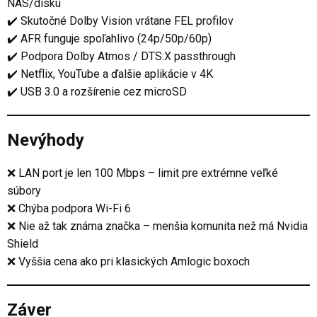
NAS/disku
✔️ Skutočné Dolby Vision vrátane FEL profilov
✔️ AFR funguje spoľahlivo (24p/50p/60p)
✔️ Podpora Dolby Atmos / DTS:X passthrough
✔️ Netflix, YouTube a ďalšie aplikácie v 4K
✔️ USB 3.0 a rozšírenie cez microSD
Nevýhody
❌ LAN port je len 100 Mbps – limit pre extrémne veľké
súbory
❌ Chýba podpora Wi-Fi 6
❌ Nie až tak známa značka – menšia komunita než má Nvidia
Shield
❌ Vyššia cena ako pri klasických Amlogic boxoch
Záver