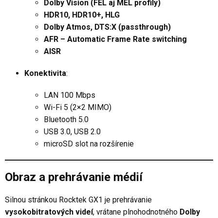
Dolby Vision (FEL aj MEL profily)
HDR10, HDR10+, HLG
Dolby Atmos, DTS:X (passthrough)
AFR – Automatic Frame Rate switching
AISR
Konektivita
:
LAN 100 Mbps
Wi-Fi 5 (2×2 MIMO)
Bluetooth 5.0
USB 3.0, USB 2.0
microSD slot na rozšírenie
Obraz a prehrávanie médií
Silnou stránkou Rocktek GX1 je prehrávanie
vysokobitratových videí
, vrátane plnohodnotného
Dolby