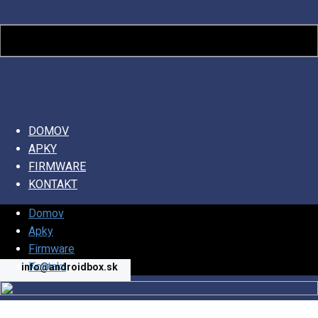
DOMOV
APKY
FIRMWARE
KONTAKT
Domov
Apky
Firmware
Kontakt
info@andro​idbox.sk