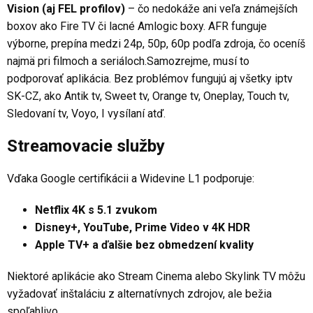
Vision (aj FEL profilov)
– čo nedokáže ani veľa známejších
boxov ako Fire TV či lacné Amlogic boxy. AFR funguje
výborne, prepína medzi 24p, 50p, 60p podľa zdroja, čo oceníš
najmä pri filmoch a seriáloch.Samozrejme, musí to
podporovať aplikácia. Bez problémov fungujú aj všetky iptv
SK-CZ, ako Antik tv, Sweet tv, Orange tv, Oneplay, Touch tv,
Sledovaní tv, Voyo, I vysílaní atď.
Streamovacie služby
Vďaka Google certifikácii a Widevine L1 podporuje:
Netflix 4K s 5.1 zvukom
Disney+, YouTube, Prime Video v 4K HDR
Apple TV+ a ďalšie bez obmedzení kvality
Niektoré aplikácie ako Stream Cinema alebo Skylink TV môžu
vyžadovať inštaláciu z alternatívnych zdrojov, ale bežia
spoľahlivo.